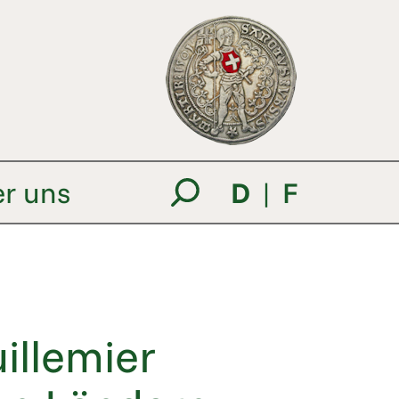
r uns
D
|
F
illemier