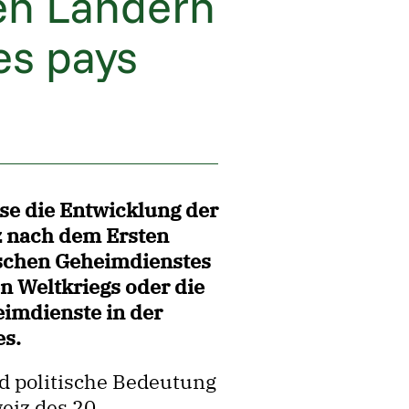
en Ländern
es pays
se die Entwicklung der
z nach dem Ersten
nischen Geheimdienstes
n Weltkriegs oder die
eimdienste in der
es.
nd politische Bedeutung
eiz des 20.