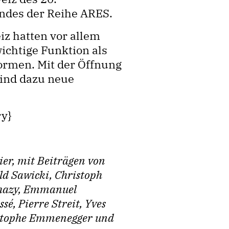
ndes der Reihe ARES.
iz hatten vor allem
ichtige Funktion als
ormen. Mit der Öffnung
sind dazu neue
ry}
er, mit Beiträgen von
ald Sawicki, Christoph
söhazy, Emmanuel
é, Pierre Streit, Yves
istophe Emmenegger und