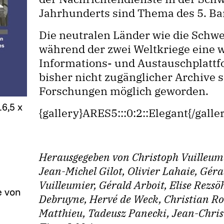
Jahrhunderts sind Thema des 5. Ba
Die neutralen Länder wie die Schwe
während der zwei Weltkriege eine w
Informations- und Austauschplattf
bisher nicht zugänglicher Archive 
Forschungen möglich geworden.
6,5 x
{gallery}ARES5:::0:2::Elegant{/galle
Herausgegeben von Christoph Vuilleumi
Jean-Michel Gilot, Olivier Lahaie, Gér
Vuilleumier, Gérald Arboit, Elise Rez
e von
Debruyne, Hervé de Weck, Christian Ross
Matthieu, Tadeusz Panecki, Jean-Chr