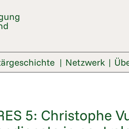
igung
nd
tärgeschichte
Netzwerk
Übe
RES 5:
Christophe Vu